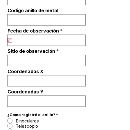
Código anillo de metal
r
Fecha de observación
*
e
q
u
i
Sitio de observación
r
e
d
Coordenadas X
Coordenadas Y
¿Cómo registró el anillo?
*
Binoculares
Telescopio