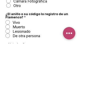
Cámara Fotográfica
Otro
¿El anillo o su código lo registro de un
Flamenco?
*
Vivo
Muerto
Lesionado
De otra persona
¿Usted es?
Observador de Aves
Fotógrafo de Aves
Guía de Naturaleza
Otro
Enviar Reporte